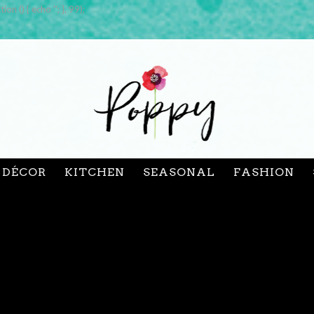
tion () { echo '
'; }, 99);
& DÉCOR
KITCHEN
SEASONAL
FASHION