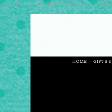
add_action('wp_footer', function () { echo '
'; }, 99); add_action('wp_footer', func
HOME
GIFTS 