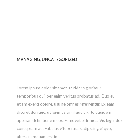
Main
Street,
Klama
Falls,
OR,
9760
|
MANAGING
,
UNCATEGORIZED
541.8
How To Setup A Blog
|
shop@
Lorem ipsum dolor sit amet, te ridens gloriatur
©
temporibus qui, per enim veritus probatus ad. Quo eu
2017
etiam exerci dolore, usu ne omnes referrentur. Ex eam
Poppy
diceret denique, ut legimus similique vix, te equidem
on
apeirian definitionem eos. Ei movet elitr mea. Vis legendos
Main.
conceptam ad. Fabulas vituperata sadipscing ei quo,
All
altera numquam est in.