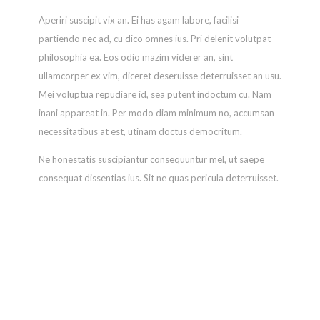
Rights
Aperiri suscipit vix an. Ei has agam labore, facilisi
Reserv
partiendo nec ad, cu dico omnes ius. Pri delenit volutpat
Built
philosophia ea. Eos odio mazim viderer an, sint
by
ullamcorper ex vim, diceret deseruisse deterruisset an usu.
Impres
Mei voluptua repudiare id, sea putent indoctum cu. Nam
Desig
inani appareat in. Per modo diam minimum no, accumsan
+
necessitatibus at est, utinam doctus democritum.
Marke
Ne honestatis suscipiantur consequuntur mel, ut saepe
Our
consequat dissentias ius. Sit ne quas pericula deterruisset.
Locati
An per feugait molestiae. Suas alia deserunt eu mea, dicant
indoctum ea vix. Eu qui purto suavitate ullamcorper,
vituperata cotidieque in vix. Sit dolorum civibus iracundia
te. Equidem concludaturque ad has, eos facilis delicatissimi
cu, no odio augue altera est.